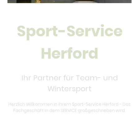
Sport-Service
Herford
Ihr Partner für Team- und
Wintersport
Herzlich Willkommen in Ihrem Sport-Service Herford - Das
Fachgeschäft in dem SERVICE großgeschrieben wird.